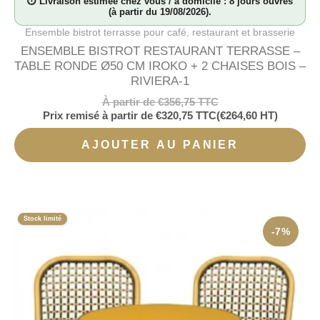
⏱ Livraison estimée chez vous / à domicile : 8 jours ouvrés
(à partir du 19/08/2026).
Ensemble bistrot terrasse pour café, restaurant et brasserie
ENSEMBLE BISTROT RESTAURANT TERRASSE –
TABLE RONDE Ø50 CM IROKO + 2 CHAISES BOIS –
RIVIERA-1
À partir de
€
356,75
TTC
Prix remisé à partir de
€
320,75
TTC
(
€
264,60
HT)
AJOUTER AU PANIER
Stock limité
-7%