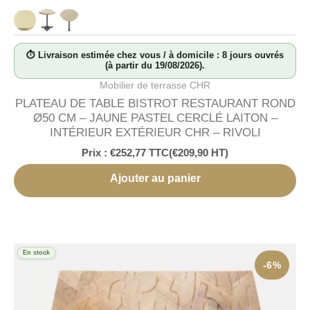
⏱ Livraison estimée chez vous / à domicile : 8 jours ouvrés
(à partir du 19/08/2026).
Mobilier de terrasse CHR
PLATEAU DE TABLE BISTROT RESTAURANT ROND
Ø50 CM – JAUNE PASTEL CERCLÉ LAITON –
INTÉRIEUR EXTÉRIEUR CHR – RIVOLI
Prix :
€
252,77
TTC
(
€
209,90
HT)
Ajouter au panier
En stock
-6%