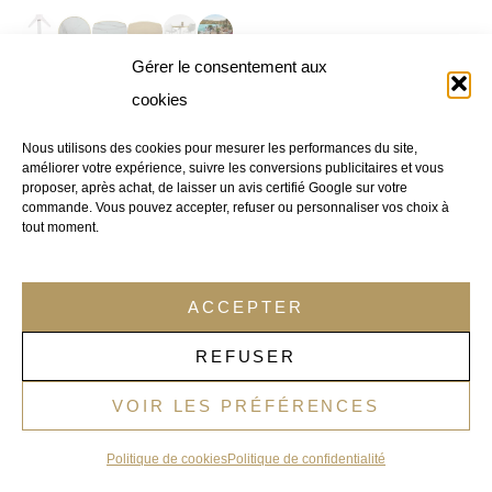
Gérer le consentement aux
⏱ Livraison estimée chez vous / à domicile : 8 jours ouvrés
cookies
(à partir du 19/08/2026).
TABLE BISTROT RESTAURANT TERRASSE Ø70 CM
Nous utilisons des cookies pour mesurer les performances du site,
MARBRE BLANC CALACATTA – PIED PLIABLE
améliorer votre expérience, suivre les conversions publicitaires et vous
BLANC – USAGE CHR – CALACATTA-TBL-70
proposer, après achat, de laisser un avis certifié Google sur votre
commande. Vous pouvez accepter, refuser ou personnaliser vos choix à
À partir de
€
253,90
TTC
tout moment.
Prix remisé à partir de
€
228,94
TTC
(
€
189,00
HT)
AJOUTER AU PANIER
ACCEPTER
REFUSER
Stock faible
VOIR LES PRÉFÉRENCES
Politique de cookies
Politique de confidentialité