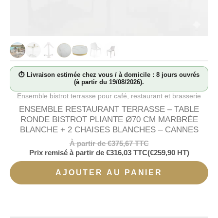
⏱ Livraison estimée chez vous / à domicile : 8 jours ouvrés
(à partir du 19/08/2026).
Ensemble bistrot terrasse pour café, restaurant et brasserie
ENSEMBLE RESTAURANT TERRASSE – TABLE
RONDE BISTROT PLIANTE Ø70 CM MARBRÉE
BLANCHE + 2 CHAISES BLANCHES – CANNES
À partir de
€
375,67
TTC
Prix remisé à partir de
€
316,03
TTC
(
€
259,90
HT)
AJOUTER AU PANIER