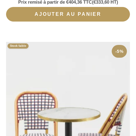
Prix remisé à partir de
€
404,36
TTC
(
€
333,60
HT)
AJOUTER AU PANIER
Stock faible
-5%