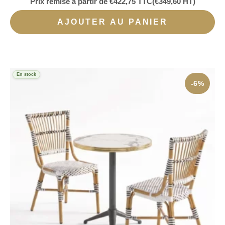
Prix remisé à partir de
€
422,75
TTC
(
€
349,60
HT)
AJOUTER AU PANIER
En stock
-6%