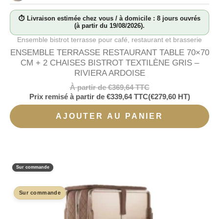
⏱ Livraison estimée chez vous / à domicile : 8 jours ouvrés
(à partir du 19/08/2026).
Ensemble bistrot terrasse pour café, restaurant et brasserie
ENSEMBLE TERRASSE RESTAURANT TABLE 70×70
CM + 2 CHAISES BISTROT TEXTILÈNE GRIS –
RIVIERA ARDOISE
À partir de
€
369,64
TTC
Prix remisé à partir de
€
339,64
TTC
(
€
279,60
HT)
AJOUTER AU PANIER
Sur commande
Sur commande