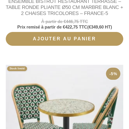
ENSEMBLE BISTROT RESTAURANT TERRASSE –
TABLE RONDE PLIANTE Ø50 CM MARBRE BLANC +
2 CHAISES TRICOLORES – FRANCE-5
À partir de
€
446,75
TTC
Prix remisé à partir de
€
422,75
TTC
(
€
349,60
HT)
AJOUTER AU PANIER
Stock limité
-5%