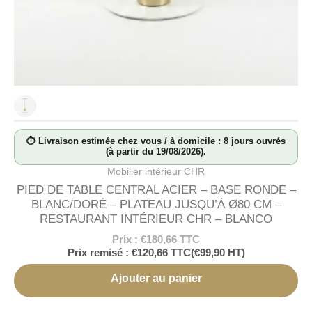
⏱ Livraison estimée chez vous / à domicile : 8 jours ouvrés
(à partir du 19/08/2026).
Mobilier intérieur CHR
PIED DE TABLE CENTRAL ACIER – BASE RONDE –
BLANC/DORÉ – PLATEAU JUSQU’À Ø80 CM –
RESTAURANT INTÉRIEUR CHR – BLANCO
Prix :
€
180,66
TTC
Prix remisé :
€
120,66
TTC
(
€
99,90
HT)
Ajouter au panier