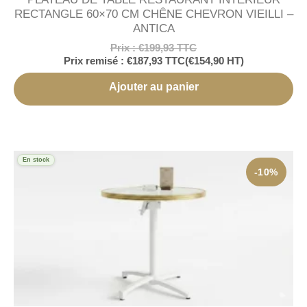
RECTANGLE 60×70 CM CHÊNE CHEVRON VIEILLI –
ANTICA
Prix :
€
199,93
TTC
Prix remisé :
€
187,93
TTC
(
€
154,90
HT)
Ajouter au panier
En stock
-10%