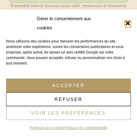
Ensemble bistrot terrasse pour café, restaurant et brasserie
ENSEMBLE RESTAURANT TERRASSE – TABLE
Gérer le consentement aux
RONDE BISTROT PLIANTE Ø70 CM MARBRÉE
BLANCHE + 2 CHAISES BLANCHES – CANNES
cookies
À partir de
€
375,67
TTC
Prix remisé à partir de
€
316,03
TTC
(
€
259,90
HT)
Nous utilisons des cookies pour mesurer les performances du site,
améliorer votre expérience, suivre les conversions publicitaires et vous
proposer, après achat, de laisser un avis certifié Google sur votre
AJOUTER AU PANIER
commande. Vous pouvez accepter, refuser ou personnaliser vos choix à
tout moment.
Stock faible
-25%
ACCEPTER
REFUSER
VOIR LES PRÉFÉRENCES
Politique de cookies
Politique de confidentialité