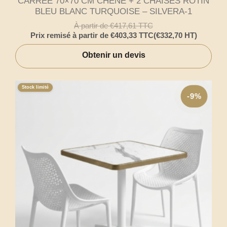
CARRÉE 70×70 CM CHÊNE + 2 CHAISES ROTIN
BLEU BLANC TURQUOISE – SILVERA-1
À partir de
€
417,61
TTC
Prix remisé à partir de
€
403,33
TTC
(
€
332,70
HT)
Obtenir un devis
Stock limité
-9%