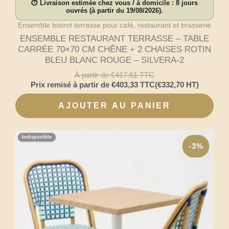
⏱ Livraison estimée chez vous / à domicile : 8 jours
ouvrés (à partir du 19/08/2026).
Ensemble bistrot terrasse pour café, restaurant et brasserie
ENSEMBLE RESTAURANT TERRASSE – TABLE
CARRÉE 70×70 CM CHÊNE + 2 CHAISES ROTIN
BLEU BLANC ROUGE – SILVERA-2
À partir de
€
417,61
TTC
Prix remisé à partir de
€
403,33
TTC
(
€
332,70
HT)
AJOUTER AU PANIER
Indisponible
-3%