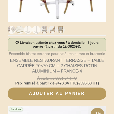
⏱ Livraison estimée chez vous / à domicile : 8 jours
ouvrés (à partir du 19/08/2026).
Ensemble bistrot terrasse pour café, restaurant et brasserie
ENSEMBLE RESTAURANT TERRASSE – TABLE
CARRÉE 70×70 CM + 2 CHAISES ROTIN
ALUMINIUM – FRANCE-4
À partir de
€
501,64
TTC
Prix remisé à partir de
€
478,84
TTC
(
€
395,60
HT)
AJOUTER AU PANIER
En stock
-3%