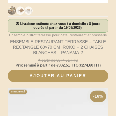
⏱ Livraison estimée chez vous / à domicile : 8 jours
ouvrés (à partir du 19/08/2026).
Ensemble bistrot terrasse pour café, restaurant et brasserie
ENSEMBLE RESTAURANT TERRASSE – TABLE
RECTANGLE 60×70 CM IROKO + 2 CHAISES
BLANCHES – PANAMA-2
À partir de
€
374,51
TTC
Prix remisé à partir de
€
332,51
TTC
(
€
274,60
HT)
AJOUTER AU PANIER
Stock limité
-16%