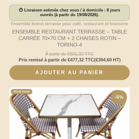
⏱ Livraison estimée chez vous / à domicile : 8 jours
ouvrés (à partir du 19/08/2026).
Ensemble bistrot terrasse pour café, restaurant et brasserie
ENSEMBLE RESTAURANT TERRASSE – TABLE
CARRÉE 70×70 CM + 2 CHAISES ROTIN –
TORINO-4
À partir de
€
501,32
TTC
Prix remisé à partir de
€
477,32
TTC
(
€
394,60
HT)
AJOUTER AU PANIER
Stock limité
-5%