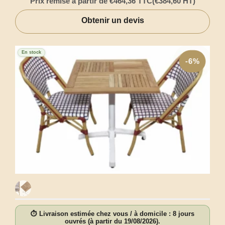
Prix remisé à partir de
€
464,36
TTC
(
€
384,60
HT)
Obtenir un devis
En stock
-6%
⏱ Livraison estimée chez vous / à domicile : 8 jours
ouvrés (à partir du 19/08/2026).