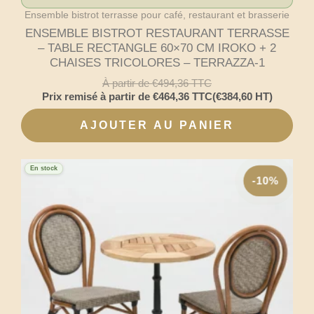
Ensemble bistrot terrasse pour café, restaurant et brasserie
ENSEMBLE BISTROT RESTAURANT TERRASSE
– TABLE RECTANGLE 60×70 CM IROKO + 2
CHAISES TRICOLORES – TERRAZZA-1
À partir de
€
494,36
TTC
Prix remisé à partir de
€
464,36
TTC
(
€
384,60
HT)
AJOUTER AU PANIER
En stock
-10%