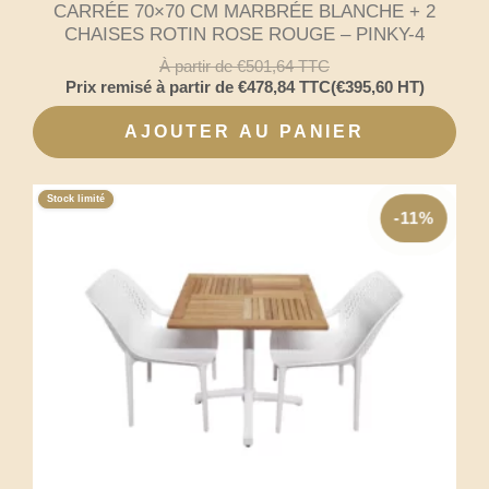
CARRÉE 70×70 CM MARBRÉE BLANCHE + 2
CHAISES ROTIN ROSE ROUGE – PINKY-4
À partir de
€
501,64
TTC
Prix remisé à partir de
€
478,84
TTC
(
€
395,60
HT)
AJOUTER AU PANIER
Stock limité
-11%