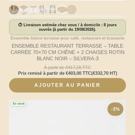
⏱ Livraison estimée chez vous / à domicile : 8 jours
ouvrés (à partir du 19/08/2026).
Ensemble bistrot terrasse pour café, restaurant et brasserie
ENSEMBLE RESTAURANT TERRASSE – TABLE
CARRÉE 70×70 CM CHÊNE + 2 CHAISES ROTIN
BLANC NOIR – SILVERA-3
À partir de
€
417,28
TTC
Prix remisé à partir de
€
403,00
TTC
(
€
332,70
HT)
AJOUTER AU PANIER
En stock
-3%