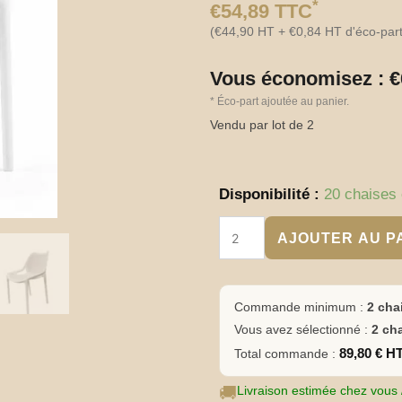
*
€
54,89
TTC
(
€
44,90
HT +
€
0,84
HT d'éco-part
Vous économisez :
€
*
Éco-part ajoutée au panier.
Vendu par lot de 2
quantité
Disponibilité :
20 chaises 
de
Chaise
AJOUTER AU P
restaurant
terrasse
polypropylène
renforcé
Commande minimum :
2 cha
blanc
Vous avez sélectionné :
2 ch
–
CANNES
89,80 € H
Total commande :
🚚
Livraison estimée chez vous /