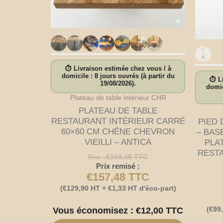
⏱ Livraison estimée chez vous / à
domicile : 8 jours ouvrés (à partir du
⏱ Li
19/08/2026).
domic
Plateau de table intérieur CHR
PLATEAU DE TABLE
RESTAURANT INTÉRIEUR CARRÉ
PIED 
60×60 CM CHÊNE CHEVRON
– BAS
VIEILLI – ANTICA
PLA
RESTA
Prix :
€
169,48
TTC
Prix remisé :
€
157,48
TTC
(
€
129,90
HT +
€
1,33
HT d'éco-part)
(
€
99
Vous économisez :
€
12,00
TTC