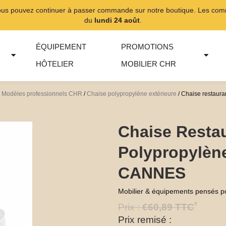
ous pouvez continuer à passer commande sur notre boutique. Les comma
du
lundi 24 août
.
ÉQUIPEMENT
PROMOTIONS
HÔTELIER
MOBILIER CHR
 | Modèles professionnels CHR
/
Chaise polypropylène extérieure
/ Chaise restaura
Chaise Restau
Polypropylèn
CANNES
Mobilier & équipements pensés p
*
Prix :
€
60,89
TTC
Prix remisé :