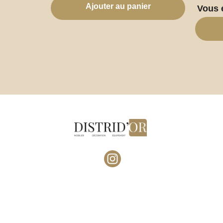
Ajouter au panier
Vous 
I
n
s
t
a
g