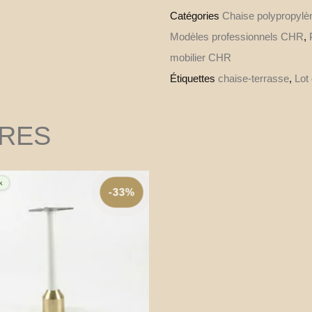
Catégories
Chaise polypropylèn
Modèles professionnels CHR
,
mobilier CHR
Étiquettes
chaise-terrasse
,
Lot
IRES
k
-33%