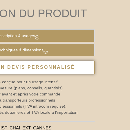
ION DU PRODUIT
scription & usages
techniques & dimensions
N DEVIS PERSONNALISÉ
– conçue pour un usage intensif
sure (plans, conseils, quantités)
Or avant et après votre commande
a transporteurs professionnels
ofessionnels (TVA intracom requise).
és douanières et TVA locale à l’importation.
DIST_CHAI_EXT_CANNES