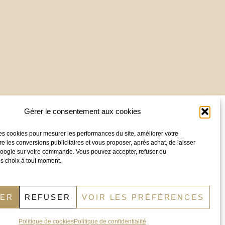
Nous contacter :
Gérer le consentement aux cookies
Besoin d’un conseil ?
Appelez notre
es cookies pour mesurer les performances du site, améliorer votre
service commercial au
09.83.07.96.34
re les conversions publicitaires et vous proposer, après achat, de laisser
 Google sur votre commande. Vous pouvez accepter, refuser ou
s choix à tout moment.
Email :
contact@distridor.com
Entrepôt (visite sur RDV uniquement) :
TER
REFUSER
VOIR LES PRÉFÉRENCES
110 Rue du Companet
69140 Rillieux-la-Pape
Politique de cookies
Politique de confidentialité