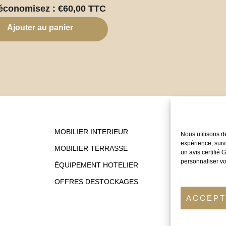
économisez :
€
60,00
TTC
Ajouter au panier
MOBILIER INTERIEUR
Nous utilisons d
expérience, suiv
MOBILIER TERRASSE
un avis certifié
personnaliser vo
ÉQUIPEMENT HOTELIER
OFFRES DESTOCKAGES
ACCEP