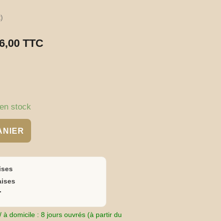
)
6,00
TTC
en stock
ANIER
ises
aises
T
 à domicile : 8 jours ouvrés (à partir du