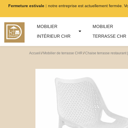
Aller
Fermeture estivale :
notre entreprise est actuellement fermée. V
au
contenu
MOBILIER
MOBILIER
INTÉRIEUR CHR
TERRASSE CHR
Accueil
/
Mobilier de terrasse CHR
/
Chaise terrasse restaurant