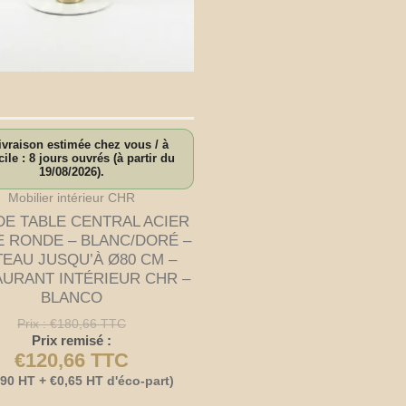
vraison estimée chez vous / à
ile : 8 jours ouvrés (à partir du
19/08/2026).
Mobilier intérieur CHR
DE TABLE CENTRAL ACIER
E RONDE – BLANC/DORÉ –
TEAU JUSQU’À Ø80 CM –
URANT INTÉRIEUR CHR –
BLANCO
Prix :
€
180,66
TTC
Prix remisé :
€
120,66
TTC
,90
HT +
€
0,65
HT d'éco-part)