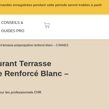
ndes enregistrées pendant cette période seront traitées à partir
CONSEILS &
PANIER
GUIDES PRO
nt terrasse polypropylène renforcé blanc – CANNES
rant Terrasse
e Renforcé Blanc –
our les professionnels CHR