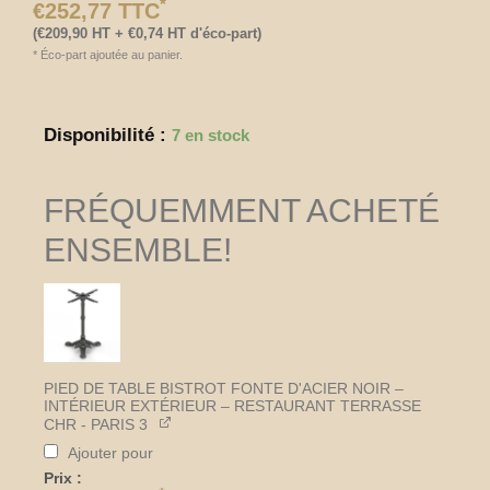
*
€
252,77
TTC
(
€
209,90
HT +
€
0,74
HT d'éco-part)
*
Éco-part ajoutée au panier.
quantité
Disponibilité :
7 en stock
de
Plateau
de
FRÉQUEMMENT ACHETÉ
table
bistrot
ENSEMBLE!
restaurant
rond
Ø50
cm
–
Bleu
PIED DE TABLE BISTROT FONTE D'ACIER NOIR –
pastel
INTÉRIEUR EXTÉRIEUR – RESTAURANT TERRASSE
cerclé
CHR - PARIS 3
laiton
Ajouter pour
–
Intérieur
Prix :