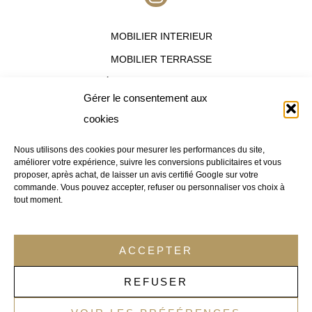
n
s
MOBILIER INTERIEUR
t
a
MOBILIER TERRASSE
g
ÉQUIPEMENT HOTELIER
r
Gérer le consentement aux
a
OFFRES DESTOCKAGES
cookies
m
Nous utilisons des cookies pour mesurer les performances du site,
améliorer votre expérience, suivre les conversions publicitaires et vous
Nous contacter :
proposer, après achat, de laisser un avis certifié Google sur votre
Besoin d’un conseil ?
Appelez notre
commande. Vous pouvez accepter, refuser ou personnaliser vos choix à
tout moment.
service commercial au
09.83.07.96.34
ACCEPTER
Email :
contact@distridor.com
REFUSER
Entrepôt (visite sur RDV uniquement) :
110 Rue du Companet