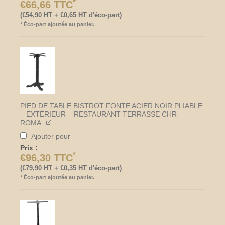
*
€
66,66
TTC
extérieur
CHR
(
€
54,90
HT +
€
0,65
HT d'éco-part)
–
*
Éco-part ajoutée au panier.
Rivoli
PIED DE TABLE BISTROT FONTE ACIER NOIR PLIABLE
– EXTÉRIEUR – RESTAURANT TERRASSE CHR –
ROMA
Ajouter pour
Prix :
*
€
96,30
TTC
(
€
79,90
HT +
€
0,35
HT d'éco-part)
*
Éco-part ajoutée au panier.