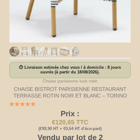
⏱ Livraison estimée chez vous / à domicile : 8 jours
ouvrés (à partir du 18/08/2026).
Chaise parisienne look rotin
CHAISE BISTROT PARISIENNE RESTAURANT
TERRASSE ROTIN NOIR ET BLANC – TORINO
Note
Prix :
5.00
sur 5
€
120,65
TTC
(
€
99,90
HT +
€
0,64
HT d'éco-part)
Vendu par lot de 2