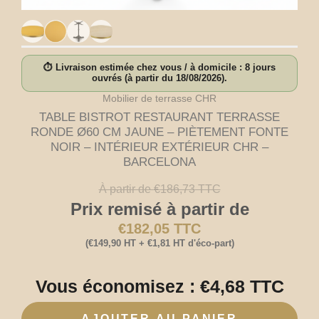
⏱ Livraison estimée chez vous / à domicile : 8 jours
ouvrés (à partir du 18/08/2026).
Mobilier de terrasse CHR
TABLE BISTROT RESTAURANT TERRASSE
RONDE Ø60 CM JAUNE – PIÈTEMENT FONTE
NOIR – INTÉRIEUR EXTÉRIEUR CHR –
BARCELONA
À partir de
€
186,73
TTC
Prix remisé à partir de
€
182,05
TTC
(
€
149,90
HT +
€
1,81
HT d'éco-part)
Vous économisez :
€
4,68
TTC
AJOUTER AU PANIER