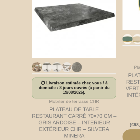
Pl
PLA
REST
⏱ Livraison estimée chez vous / à
domicile : 8 jours ouvrés (à partir du
VERT
19/08/2026).
INTÉ
Mobilier de terrasse CHR
PLATEAU DE TABLE
RESTAURANT CARRÉ 70×70 CM –
GRIS ARDOISE – INTÉRIEUR
(
€
98
EXTÉRIEUR CHR – SILVERA
MINERA