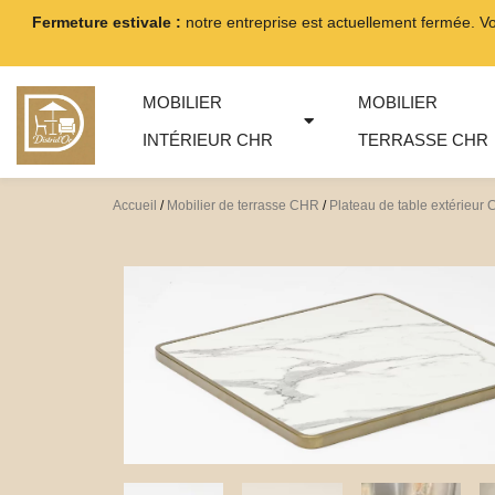
Aller
Fermeture estivale :
notre entreprise est actuellement fermée. V
au
contenu
MOBILIER
MOBILIER
INTÉRIEUR CHR
TERRASSE CHR
Accueil
/
Mobilier de terrasse CHR
/
Plateau de table extérieur