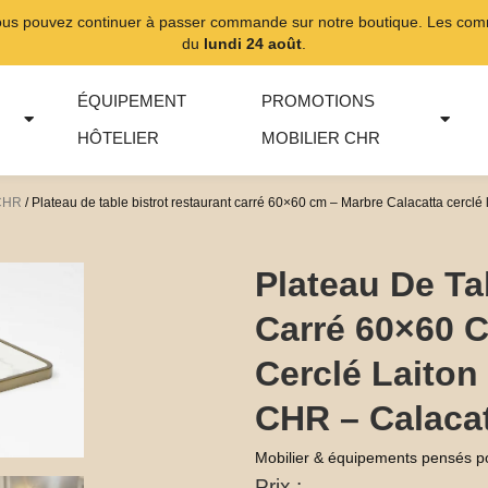
ous pouvez continuer à passer commande sur notre boutique. Les comma
du
lundi 24 août
.
ÉQUIPEMENT
PROMOTIONS
HÔTELIER
MOBILIER CHR
 CHR
/ Plateau de table bistrot restaurant carré 60×60 cm – Marbre Calacatta cerclé 
Plateau De Ta
Carré 60×60 C
Cerclé Laiton 
CHR – Calaca
Mobilier & équipements pensés p
Prix :