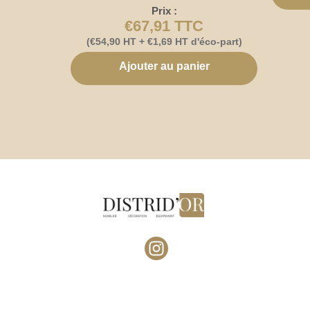
Prix :
€
67,91
TTC
(
€
54,90
HT +
€
1,69
HT d'éco-part)
Ajouter au panier
I
n
s
t