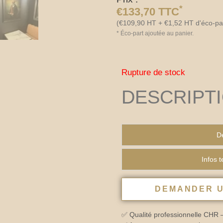
*
€
133,70
TTC
(
€
109,90
HT +
€
1,52
HT d'éco-pa
*
Éco-part ajoutée au panier.
Rupture de stock
DESCRIPT
De
Infos 
DEMANDER U
✅ Qualité professionnelle CHR 