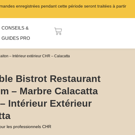
ndes enregistrées pendant cette période seront traitées à partir
CONSEILS &
PANIER
GUIDES PRO
laiton – Intérieur extérieur CHR – Calacatta
ble Bistrot Restaurant
m – Marbre Calacatta
– Intérieur Extérieur
tta
our les professionnels CHR