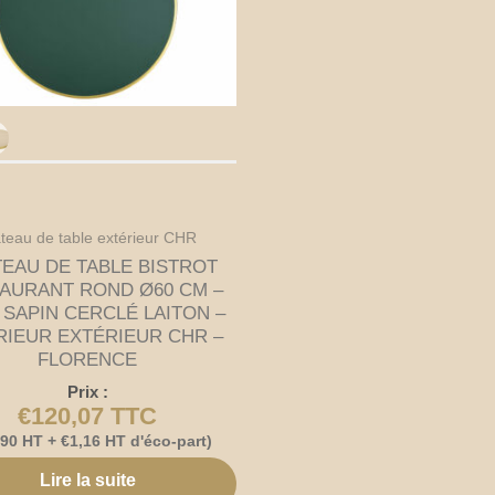
ateau de table extérieur CHR
TEAU DE TABLE BISTROT
AURANT ROND Ø60 CM –
 SAPIN CERCLÉ LAITON –
RIEUR EXTÉRIEUR CHR –
FLORENCE
Prix :
€
120,07
TTC
,90
HT +
€
1,16
HT d'éco-part)
Lire la suite