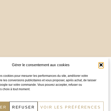
Nous contacter :
Gérer le consentement aux cookies
Besoin d’un conseil ?
Appelez notre
es cookies pour mesurer les performances du site, améliorer votre
service commercial au
09.83.07.96.34
re les conversions publicitaires et vous proposer, après achat, de laisser
 Google sur votre commande. Vous pouvez accepter, refuser ou
s choix à tout moment.
Email :
contact@distridor.com
Entrepôt (visite sur RDV uniquement) :
TER
REFUSER
VOIR LES PRÉFÉRENCES