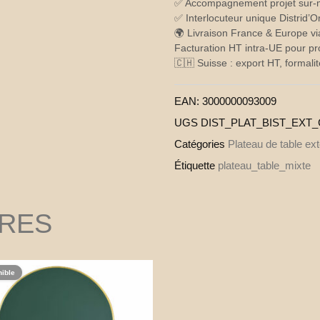
✅ Accompagnement projet sur-me
✅ Interlocuteur unique Distrid’
🌍 Livraison France & Europe vi
Facturation HT intra-UE pour pr
🇨🇭 Suisse : export HT, formalit
EAN:
3000000093009
UGS
DIST_PLAT_BIST_EXT
Catégories
Plateau de table ex
Étiquette
plateau_table_mixte
IRES
nible