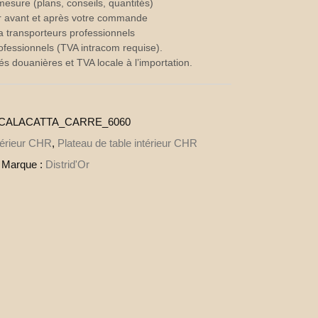
sure (plans, conseils, quantités)
Or avant et après votre commande
a transporteurs professionnels
ofessionnels (TVA intracom requise).
és douanières et TVA locale à l’importation.
_CALACATTA_CARRE_6060
térieur CHR
,
Plateau de table intérieur CHR
Marque :
Distrid'Or