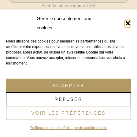
Pied de table extérieur CHR
PATIN RÉGLABLE HYDRAULIQUE M8 ANTI-
Gérer le consentement aux
BASCULEMENT POUR TABLE RESTAURANT
TERRASSE CHR – PROLEVEL M8
cookies
Prix :
€
59,95
TTC
(
€
49,90
HT)
Nous utilisons des cookies pour mesurer les performances du site,
Commander – sur commande
améliorer votre expérience, suivre les conversions publicitaires et vous
proposer, après achat, de laisser un avis certifié Google sur votre
commande. Vous pouvez accepter, refuser ou personnaliser vos choix à
tout moment.
En stock
-13%
ACCEPTER
REFUSER
VOIR LES PRÉFÉRENCES
Politique de cookies
Politique de confidentialité