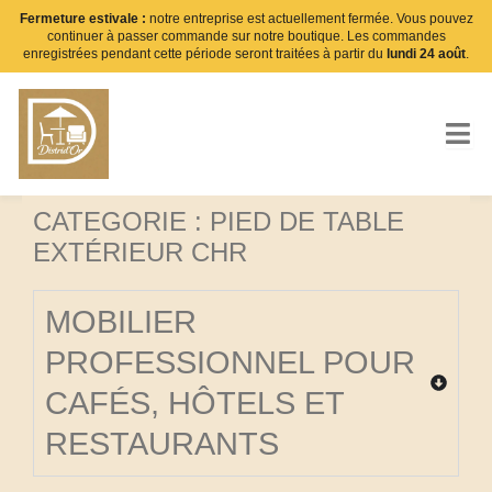
Aller
Fermeture estivale :
notre entreprise est actuellement fermée. Vous pouvez
continuer à passer commande sur notre boutique. Les commandes
au
enregistrées pendant cette période seront traitées à partir du
lundi 24 août
.
contenu
CATEGORIE : PIED DE TABLE
EXTÉRIEUR CHR
MOBILIER
PROFESSIONNEL POUR
CAFÉS, HÔTELS ET
RESTAURANTS