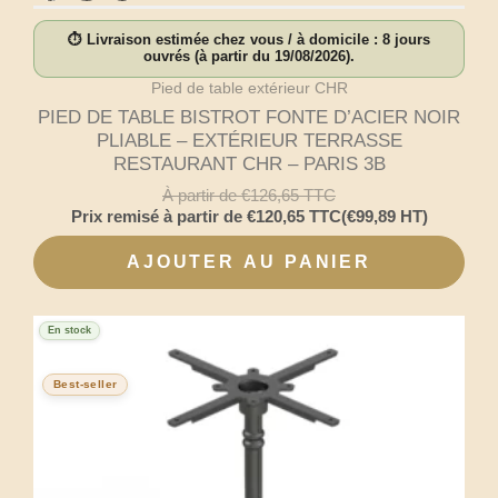
⏱ Livraison estimée chez vous / à domicile : 8 jours
ouvrés (à partir du 19/08/2026).
Pied de table extérieur CHR
PIED DE TABLE BISTROT FONTE D’ACIER NOIR
PLIABLE – EXTÉRIEUR TERRASSE
RESTAURANT CHR – PARIS 3B
À partir de
€
126,65
TTC
Prix remisé à partir de
€
120,65
TTC
(
€
99,89
HT)
AJOUTER AU PANIER
En stock
Best-seller