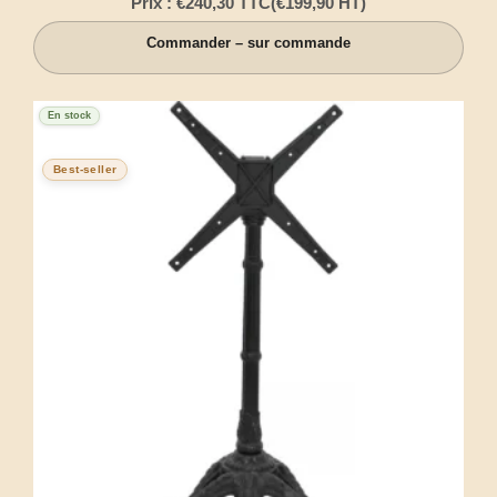
Prix :
€
240,30
TTC
(
€
199,90
HT)
Commander – sur commande
En stock
Best-seller