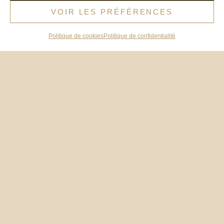
VOIR LES PRÉFÉRENCES
Politique de cookies
Politique de confidentialité
I
n
s
MOBILIER INTERIEUR
t
a
MOBILIER TERRASSE
g
ÉQUIPEMENT HOTELIER