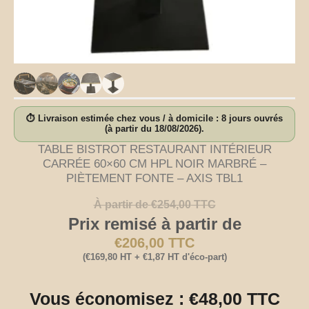
⏱ Livraison estimée chez vous / à domicile : 8 jours ouvrés
(à partir du 18/08/2026).
TABLE BISTROT RESTAURANT INTÉRIEUR
CARRÉE 60×60 CM HPL NOIR MARBRÉ –
PIÈTEMENT FONTE – AXIS TBL1
À partir de
€
254,00
TTC
Prix remisé à partir de
€
206,00
TTC
(
€
169,80
HT +
€
1,87
HT d'éco-part)
Vous économisez :
€
48,00
TTC