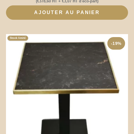
(
€
378,60
HT +
€
3,07
HT d'éco-part)
AJOUTER AU PANIER
Stock limité
-19%