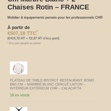
Chaises Rotin – FRANCE
Mobilier & équipements pensés pour les professionnels CHR
À partir de
*
€
507,18
TTC
(
€
419,78
HT +
€
2,87
HT d'éco-part)
*
Éco-part ajoutée au panier.
quantité
de
Ensemble
bistrot
restaurant
PLATEAU DE TABLE BISTROT RESTAURANT ROND
Ø60 CM – MARBRÉ BLANC CERCLÉ LAITON –
terrasse
INTÉRIEUR EXTÉRIEUR CHR – CALACATTA
–
Table
18 en stock
ronde
Ø60
cm