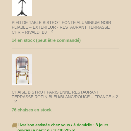
marbre
blanc
+
2
PIED DE TABLE BISTROT FONTE ALUMINIUM NOIR
chaises
PLIABLE – EXTÉRIEUR - RESTAURANT TERRASSE
CHR – RIVALDI B3
rotin
–
14 en stock (peut être commandé)
FRANCE
CHAISE BISTROT PARISIENNE RESTAURANT
TERRASSE ROTIN BLEU/BLANC/ROUGE – FRANCE
× 2
76 chaises en stock
🚚
Livraison estimée chez vous / à domicile : 8 jours
ouvrés (à partir du 18/08/2026).