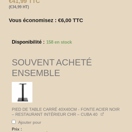
€
41,99
TTC
(
€
34,99
HT)
Vous économisez :
€
6,00
TTC
quantité
Disponibilité :
158 en stock
de
Croix
de
SOUVENT ACHETÉ
fixation
pivotante
ENSEMBLE
ORBITA-
FLIP
aluminium
noir
pour
piètement
PIED DE TABLE CARRÉ 40X40CM - FONTE ACIER NOIR
de
– RESTAURANT INTÉRIEUR CHR – CUBA 40
table
CHR
Ajouter pour
Prix :