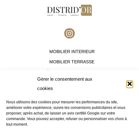
I
n
s
MOBILIER INTERIEUR
t
a
MOBILIER TERRASSE
g
ÉQUIPEMENT HOTELIER
r
Gérer le consentement aux
a
OFFRES DESTOCKAGES
cookies
m
Nous utilisons des cookies pour mesurer les performances du site,
améliorer votre expérience, suivre les conversions publicitaires et vous
Nous contacter :
proposer, après achat, de laisser un avis certifié Google sur votre
Besoin d’un conseil ?
Appelez notre
commande. Vous pouvez accepter, refuser ou personnaliser vos choix à
tout moment.
service commercial au
09.83.07.96.34