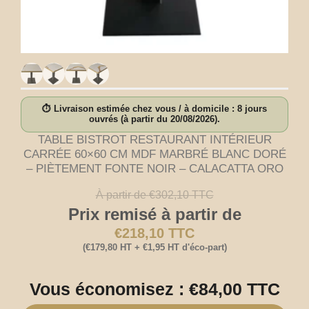
⏱ Livraison estimée chez vous / à domicile : 8 jours
ouvrés (à partir du 20/08/2026).
TABLE BISTROT RESTAURANT INTÉRIEUR
CARRÉE 60×60 CM MDF MARBRÉ BLANC DORÉ
– PIÈTEMENT FONTE NOIR – CALACATTA ORO
À partir de
€
302,10
TTC
Prix remisé à partir de
€
218,10
TTC
(
€
179,80
HT +
€
1,95
HT d'éco-part)
Vous économisez :
€
84,00
TTC