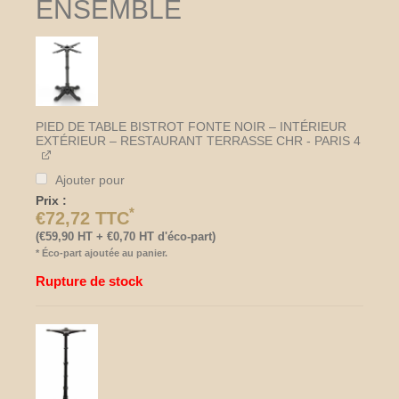
ENSEMBLE
restaurant
carré
60×60
cm
–
orange
cerclé
PIED DE TABLE BISTROT FONTE NOIR – INTÉRIEUR
laiton
EXTÉRIEUR – RESTAURANT TERRASSE CHR - PARIS 4
–
Intérieur
Ajouter pour
extérieur
Prix :
CHR
*
€
72,72
TTC
–
(
€
59,90
HT +
€
0,70
HT d'éco-part)
Fuego
*
Éco-part ajoutée au panier.
Rupture de stock