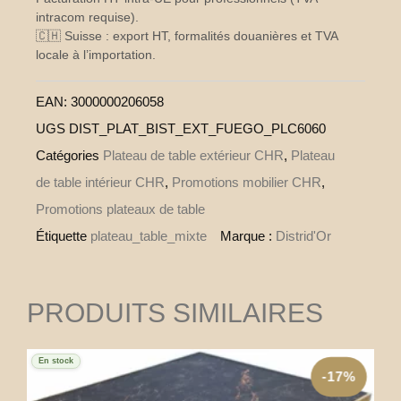
intracom requise).
🇨🇭 Suisse : export HT, formalités douanières et TVA
locale à l’importation.
EAN:
3000000206058
UGS
DIST_PLAT_BIST_EXT_FUEGO_PLC6060
Catégories
Plateau de table extérieur CHR
,
Plateau
de table intérieur CHR
,
Promotions mobilier CHR
,
Promotions plateaux de table
Étiquette
plateau_table_mixte
Marque :
Distrid'Or
PRODUITS SIMILAIRES
En stock
-17%