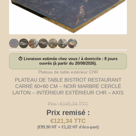
⏱ Livraison estimée chez vous / à domicile : 8 jours
ouvrés (à partir du 20/08/2026).
Plateau de table extérieur CHR
PLATEAU DE TABLE BISTROT RESTAURANT
CARRÉ 60×60 CM – NOIR MARBRÉ CERCLÉ
LAITON – INTÉRIEUR EXTÉRIEUR CHR – AXIS
Prix :
€
145,34
TTC
Prix remisé :
€
121,34
TTC
(
€
99,90
HT +
€
1,22
HT d'éco-part)