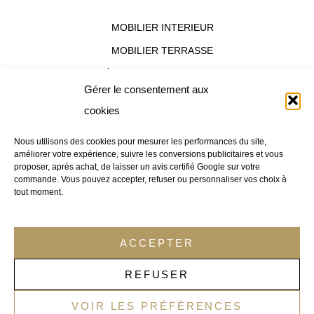
s
MOBILIER INTERIEUR
t
a
MOBILIER TERRASSE
g
ÉQUIPEMENT HOTELIER
r
Gérer le consentement aux
a
OFFRES DESTOCKAGES
cookies
m
Nous utilisons des cookies pour mesurer les performances du site,
améliorer votre expérience, suivre les conversions publicitaires et vous
Nous contacter :
proposer, après achat, de laisser un avis certifié Google sur votre
Besoin d’un conseil ?
Appelez notre
commande. Vous pouvez accepter, refuser ou personnaliser vos choix à
tout moment.
service commercial au
09.83.07.96.34
ACCEPTER
Email :
contact@distridor.com
REFUSER
Entrepôt (visite sur RDV uniquement) :
110 Rue du Companet
VOIR LES PRÉFÉRENCES