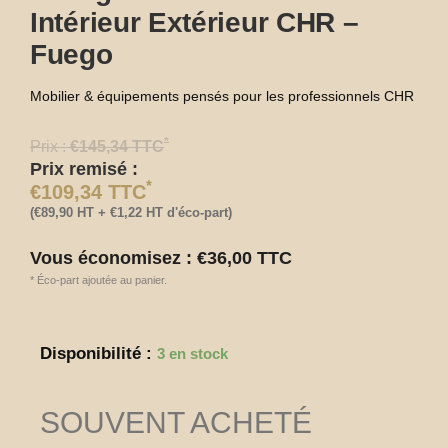
Intérieur Extérieur CHR –
Fuego
Mobilier & équipements pensés pour les professionnels CHR
*
Prix :
€
145,34
TTC
Prix remisé :
*
€
109,34
TTC
(
€
89,90
HT +
€
1,22
HT d'éco-part)
Vous économisez :
€
36,00
TTC
*
Éco-part ajoutée au panier.
quantité
Disponibilité :
3 en stock
de
Plateau
de
SOUVENT ACHETÉ
table
bistrot