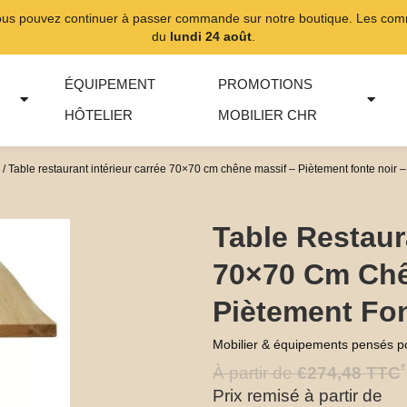
ous pouvez continuer à passer commande sur notre boutique. Les comma
du
lundi 24 août
.
ÉQUIPEMENT
PROMOTIONS
HÔTELIER
MOBILIER CHR
/ Table restaurant intérieur carrée 70×70 cm chêne massif – Piètement fonte noir
Table Restaur
70×70 Cm Chê
Piètement Fo
Mobilier & équipements pensés p
*
À partir de
€
274,48
TTC
Prix remisé à partir de