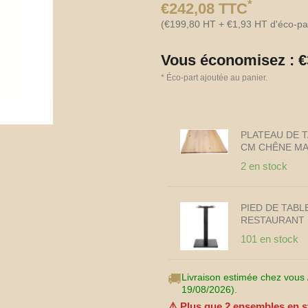
*
€
242,08
TTC
(
€
199,80
HT +
€
1,93
HT d'éco-pa
Vous économisez :
€
*
Éco-part ajoutée au panier.
quantité
PLATEAU DE 
de
CM CHÊNE MA
Table
restaurant
2 en stock
intérieur
carrée
70×70
PIED DE TABL
cm
RESTAURANT 
chêne
101 en stock
massif
–
Piètement
🚚
Livraison estimée chez vous /
fonte
19/08/2026).
noir
⚠️ Plus que
2
ensembles en s