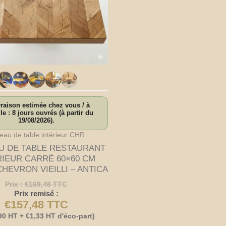
raison estimée chez vous / à
e : 8 jours ouvrés (à partir du
19/08/2026).
teau de table intérieur CHR
U DE TABLE RESTAURANT
RIEUR CARRÉ 60×60 CM
HEVRON VIEILLI – ANTICA
Prix :
€
169,48
TTC
Prix remisé :
€
157,48
TTC
90
HT +
€
1,33
HT d'éco-part)