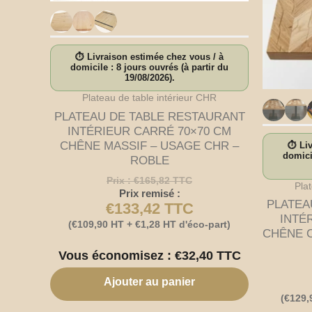
⏱ Livraison estimée chez vous / à
domicile : 8 jours ouvrés (à partir du
19/08/2026).
Plateau de table intérieur CHR
PLATEAU DE TABLE RESTAURANT
INTÉRIEUR CARRÉ 70×70 CM
CHÊNE MASSIF – USAGE CHR –
⏱ Liv
domicil
ROBLE
Prix :
€
165,82
TTC
Pla
Prix remisé :
PLATEA
€
133,42
TTC
INTÉ
(
€
109,90
HT +
€
1,28
HT d'éco-part)
CHÊNE C
Vous économisez :
€
32,40
TTC
Ajouter au panier
(
€
129,