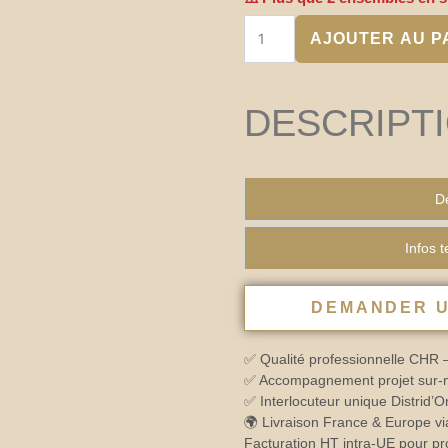
–
ROBLE
AJOUTER AU P
DESCRIPT
De
Infos 
DEMANDER U
✅ Qualité professionnelle CHR 
✅ Accompagnement projet sur-me
✅ Interlocuteur unique Distrid’
🌍 Livraison France & Europe vi
Facturation HT intra-UE pour pr