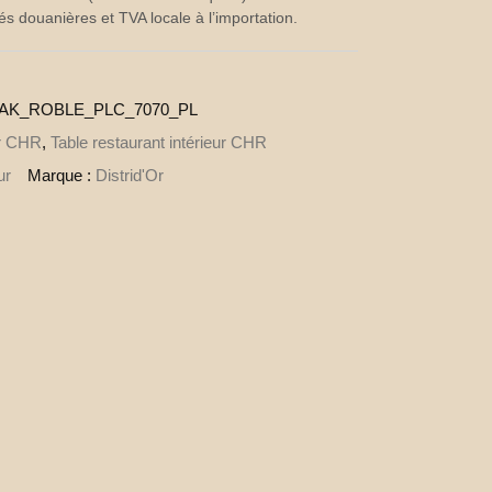
és douanières et TVA locale à l’importation.
OAK_ROBLE_PLC_7070_PL
er CHR
,
Table restaurant intérieur CHR
ur
Marque :
Distrid'Or