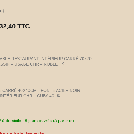
rt)
32,40
TTC
TABLE RESTAURANT INTÉRIEUR CARRÉ 70×70
SSIF – USAGE CHR – ROBLE
E CARRÉ 40X40CM - FONTE ACIER NOIR –
INTÉRIEUR CHR – CUBA 40
 à domicile : 8 jours ouvrés (à partir du
tock – forte demande