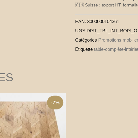
🇨🇭 Suisse : export HT, formalit
EAN:
3000000104361
UGS
DIST_TBL_INT_BOIS_
Catégories
Promotions mobili
Étiquette
table-complète-intérie
ES
-7%