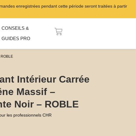
ndes enregistrées pendant cette période seront traitées à partir
CONSEILS &
PANIER
GUIDES PRO
 – ROBLE
ant Intérieur Carrée
ne Massif –
nte Noir – ROBLE
our les professionnels CHR