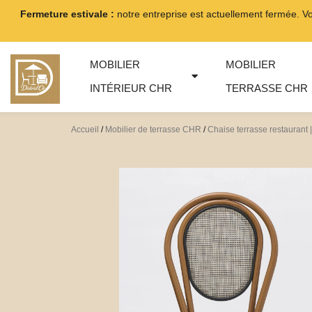
Aller
Fermeture estivale :
notre entreprise est actuellement fermée. V
au
contenu
MOBILIER
MOBILIER
INTÉRIEUR CHR
TERRASSE CHR
Accueil
/
Mobilier de terrasse CHR
/
Chaise terrasse restaurant