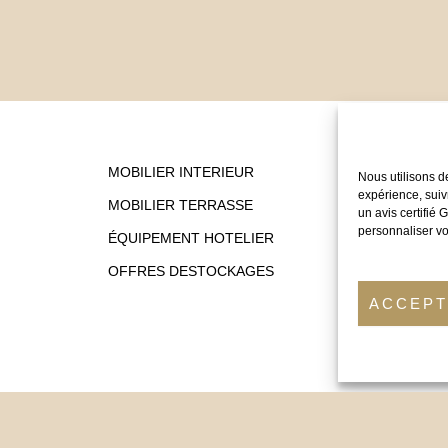
MOBILIER INTERIEUR
Nous utilisons d
expérience, suiv
MOBILIER TERRASSE
un avis certifié
personnaliser vo
ÉQUIPEMENT HOTELIER
OFFRES DESTOCKAGES
ACCEP
 de Protection des données
Conditions Générales de Vente
Mentions Lé