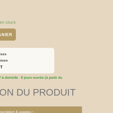
en stock
ANIER
ises
aises
HT
 à domicile : 8 jours ouvrés (à partir du
ION DU PRODUIT
scription & usages