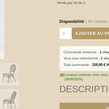
Vendu par lot de 2
quantité
Disponibilité :
44 chaises 
de
Chaise
AJOUTER AU P
bistrot
restaurant
terrasse
textilène
Commande minimum :
2 cha
marron
Vous avez sélectionné :
2 ch
gris
–
159,80 € 
Total commande :
RIVIERA
🚚
Livraison estimée chez vous /
10/08/2026).
DESCRIPT
De