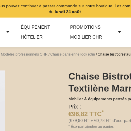
ous pouvez continuer à passer commande sur notre boutique. Les comma
du
lundi 24 août
.
ÉQUIPEMENT
PROMOTIONS
HÔTELIER
MOBILIER CHR
 | Modèles professionnels CHR
/
Chaise parisienne look rotin
/ Chaise bistrot resta
Chaise Bistro
Textilène Mar
Mobilier & équipements pensés p
Prix :
*
€
96,82
TTC
(
€
79,90
HT +
€
0,78
HT d'éco-part
*
Éco-part ajoutée au panier.