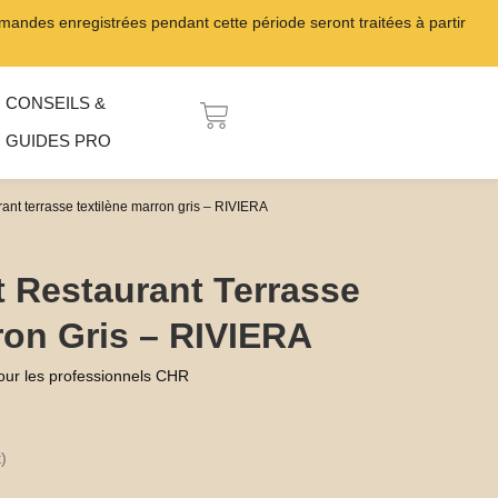
ndes enregistrées pendant cette période seront traitées à partir
CONSEILS &
PANIER
GUIDES PRO
urant terrasse textilène marron gris – RIVIERA
t Restaurant Terrasse
ron Gris – RIVIERA
our les professionnels CHR
)