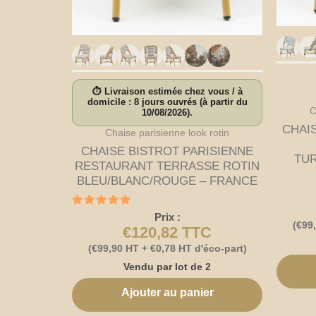
⏱ Livraison estimée chez vous / à
domicile : 8 jours ouvrés (à partir du
C
10/08/2026).
CHAI
Chaise parisienne look rotin
CHAISE BISTROT PARISIENNE
TUR
RESTAURANT TERRASSE ROTIN
BLEU/BLANC/ROUGE – FRANCE
Note
Prix :
5.00
(
€
99
€
120,82
TTC
sur 5
(
€
99,90
HT +
€
0,78
HT d'éco-part)
Vendu par lot de 2
Ajouter au panier