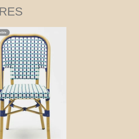
IRES
nible