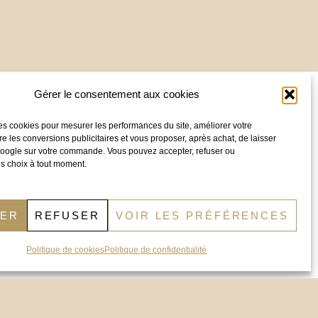
Nous contacter :
Gérer le consentement aux cookies
Besoin d’un conseil ?
Appelez notre
es cookies pour mesurer les performances du site, améliorer votre
service commercial au
09.83.07.96.34
re les conversions publicitaires et vous proposer, après achat, de laisser
 Google sur votre commande. Vous pouvez accepter, refuser ou
s choix à tout moment.
Email :
contact@distridor.com
Entrepôt (visite sur RDV uniquement) :
TER
REFUSER
VOIR LES PRÉFÉRENCES
110 Rue du Companet
69140 Rillieux-la-Pape
Politique de cookies
Politique de confidentialité
gales