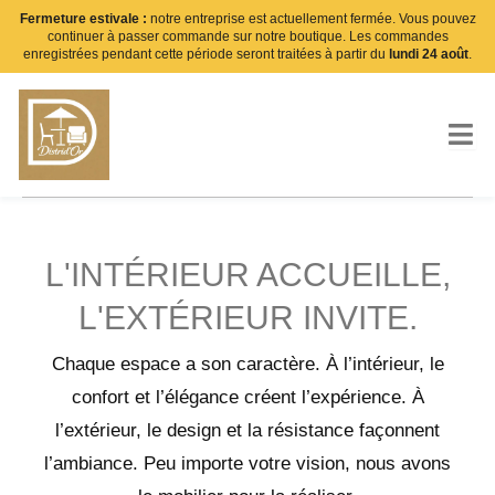
Aller
Fermeture estivale :
notre entreprise est actuellement fermée. Vous pouvez
continuer à passer commande sur notre boutique. Les commandes
au
enregistrées pendant cette période seront traitées à partir du
lundi 24 août
.
contenu
L'INTÉRIEUR ACCUEILLE,
L'EXTÉRIEUR INVITE.
Chaque espace a son caractère. À l’intérieur, le
confort et l’élégance créent l’expérience. À
l’extérieur, le design et la résistance façonnent
l’ambiance. Peu importe votre vision, nous avons