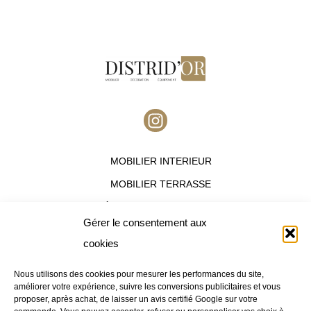
I
n
s
MOBILIER INTERIEUR
t
a
MOBILIER TERRASSE
g
ÉQUIPEMENT HOTELIER
r
Gérer le consentement aux
a
OFFRES DESTOCKAGES
cookies
m
Nous utilisons des cookies pour mesurer les performances du site,
améliorer votre expérience, suivre les conversions publicitaires et vous
Nous contacter :
proposer, après achat, de laisser un avis certifié Google sur votre