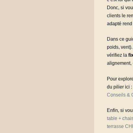
Donc, si vou
clients le r
adapté rend l
Dans ce guid
poids, vent)
vérifiez la
fi
alignement, 
Pour explore
du pilier ici 
Conseils & 
Enfin, si vo
table + cha
terrasse C