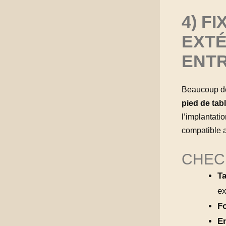
4) F
EXTÉ
ENTR
Beaucoup de
pied de tab
l’implantati
compatible a
CHEC
Ta
ex
F
En