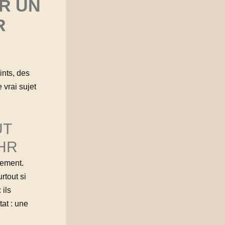
ER UN
R
ints, des
 vrai sujet
UT
HR
ctement.
rtout si
 ils
at : une