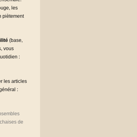
ouge, les
un piètement
lité
(base,
s, vous
uotidien :
 les articles
général :
ensembles
 chaises de