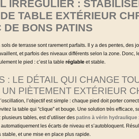
OL IRRÉGULIER : STABILIS
 DE TABLE EXTÉRIEUR CH
 DE BONS PATINS
sols de terrasse sont rarement parfaits. Il y a des pentes, des jo
availlent, et parfois des niveaux différents selon la zone. Donc, le
lement le pied : c’est la table
réglable
et stable.
S : LE DÉTAIL QUI CHANGE TO
 UN PIÈTEMENT EXTÉRIEUR C
l’oscillation, l’objectif est simple : chaque pied doit porter corre
vitez la table qui “clique” et bouge. Une solution très efficace, su
plusieurs tables, est d’utiliser des
patins à vérin hydraulique
:
utomatiquement les écarts de niveau et s’autobloquent. Résult
s stable, et une mise en place plus rapide.