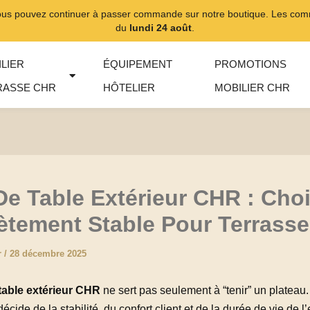
ous pouvez continuer à passer commande sur notre boutique. Les comma
du
lundi 24 août
.
LIER
ÉQUIPEMENT
PROMOTIONS
RASSE CHR
HÔTELIER
MOBILIER CHR
De Table Extérieur CHR : Choi
ètement Stable Pour Terrasse
r
/
28 décembre 2025
table extérieur CHR
ne sert pas seulement à “tenir” un plateau.
 décide de la stabilité, du confort client et de la durée de vie de 