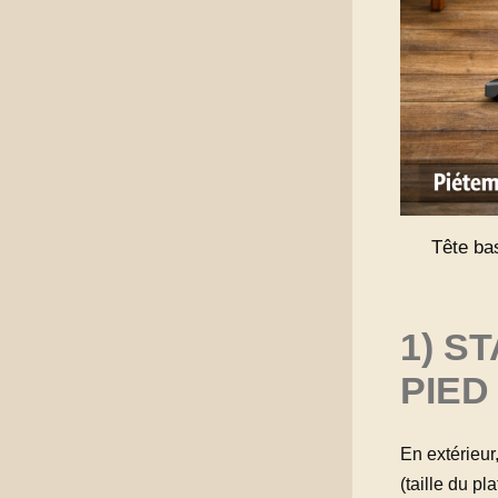
Tête bas
1) S
PIED
En extérieur,
(taille du pl