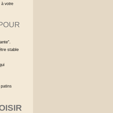
 à votre
 POUR
tante”.
être stable
qui
 patins
OISIR