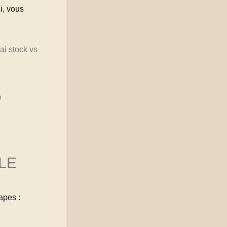
i, vous
ai stock vs
,
LE
apes :