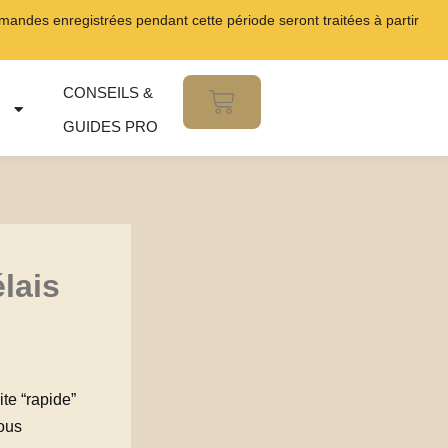
ndes enregistrées pendant cette période seront traitées à partir
CONSEILS &
Panier
GUIDES PRO
lais
ite “rapide”
ous