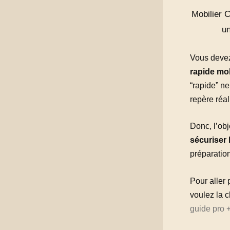
Mobilier C
un
Vous devez 
rapide mo
“rapide” ne
repère réal
Donc, l’obje
sécuriser l
préparatio
Pour aller 
voulez la c
guide pro +