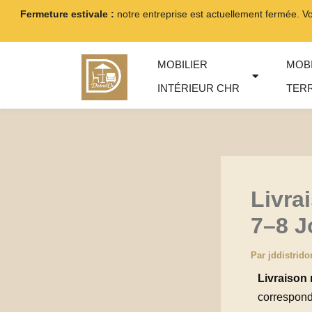
Aller
Fermeture estivale :
notre entreprise est actuellement fermée. V
au
contenu
MOBILIER
MOBI
INTÉRIEUR CHR
TER
Livra
7–8 J
Par
jddistrido
Livraison
correspond