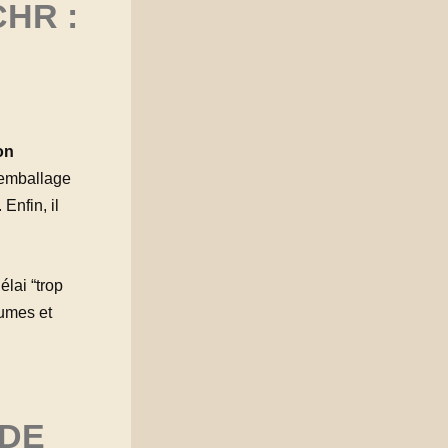
HR :
on
 emballage
. Enfin, il
élai “trop
lumes et
 DE