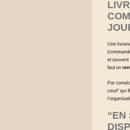
LIVR
COM
JOU
Une livrais
(commande e
et souvent p
faut un
ren
Par conséq
court” qui 
l’organisat
“EN 
DIS