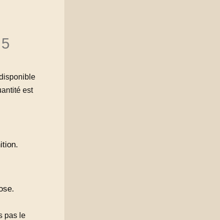
 5
 disponible
antité est
ition.
ose.
s pas le