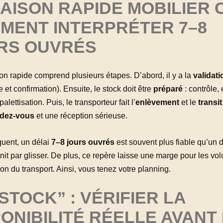
AISON RAPIDE MOBILIER C
MENT INTERPRÉTER 7–8
RS OUVRÉS
on rapide comprend plusieurs étapes. D’abord, il y a la
validati
t confirmation). Ensuite, le stock doit être
préparé
: contrôle,
alettisation. Puis, le transporteur fait l’
enlèvement
et le
transit
dez-vous
et une réception sérieuse.
uent, un délai
7–8 jours ouvrés
est souvent plus fiable qu’un d
finit par glisser. De plus, ce repère laisse une marge pour les vo
ion du transport. Ainsi, vous tenez votre planning.
STOCK” : VÉRIFIER LA
PONIBILITÉ RÉELLE AVANT