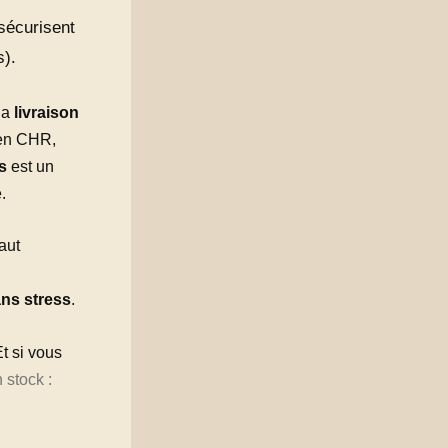
 sécurisent
s).
la
livraison
 en CHR,
s
est un
.
aut
ns stress
.
Et si vous
 stock :