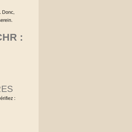
s. Donc,
erein.
HR :
RES
rifiez :