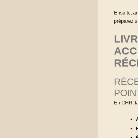
Ensuite, an
préparez un
LIVR
ACC
RÉC
RÉCE
POIN
En CHR, la 