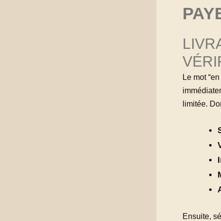
PAY
LIVR
VÉRI
Le mot “en 
immédiateme
limitée. Do
Ensuite, sé