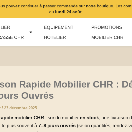
ous pouvez continuer à passer commande sur notre boutique. Les comma
du
lundi 24 août
.
LIER
ÉQUIPEMENT
PROMOTIONS
RASSE CHR
HÔTELIER
MOBILIER CHR
ison Rapide Mobilier CHR : Dé
ours Ouvrés
r
/
23 décembre 2025
 rapide mobilier CHR
: sur du mobilier
en stock
, une livraison d
 le plus souvent à
7–8 jours ouvrés
(selon quantités, rendez-v